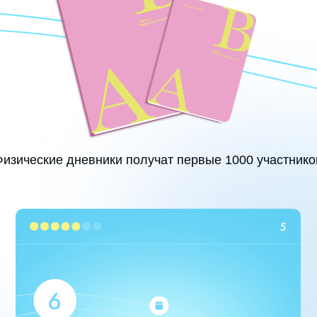
ские дневники получат первые 1000 участников
ДОСТУП — 6 МЕСЯЦЕВ
МЕДИТА
атериалы, видео, задания и
Все медита
аписи встреч доступны 6
в приложе
есяцев после завершения
навсегда
рограммы