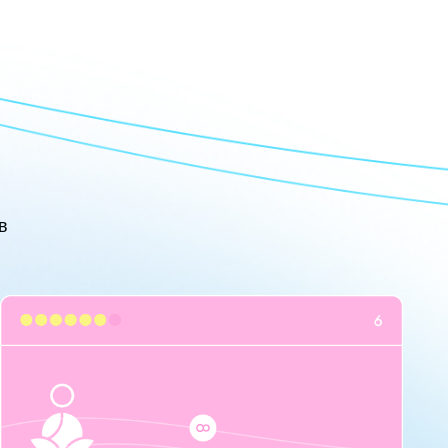
ЦИИ НАВСЕГДА
ции пакета остаются
нии AB.MONEY