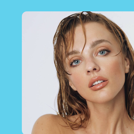
IOSㅤㅤ
ПРИЛОЖЕНИЕ
ANDROIDㅤㅤ
YOUTUBE
SASHA BELAIRㅤㅤ
ДОКУМЕНТАЦИЯ