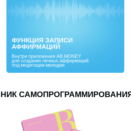
ФУНКЦИЯ ЗАПИСИ
АФФИРМАЦИЙ
нутри приложения AB.MONEY
ВИДЕО
ля создания личных аффирмаций
ПРО С
од медитации-мелодии
 САМОПРОГРАММИРОВАНИЯ 2026