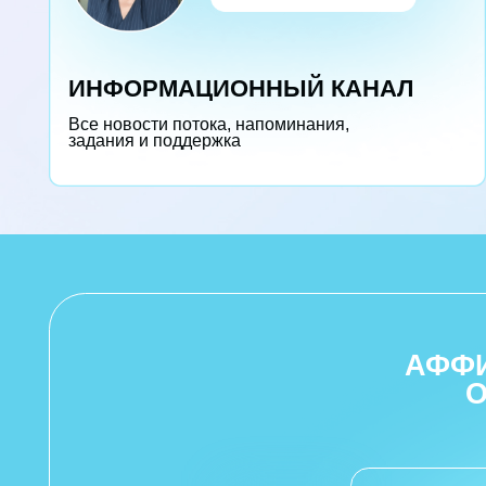
АФФИРМ
ОХВ