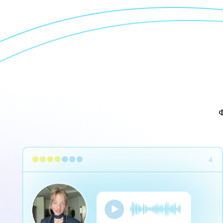
Физиче
ИНФОРМАЦИОННЫЙ КАНАЛ
Все новости потока, напоминания,
М
задания и поддержка
з
м
п