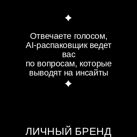
ЧТО ВХОДИТ
В ПРОГРАММУ:
AI-распаковка бренда
прямо
в приложении
AB.MONEY