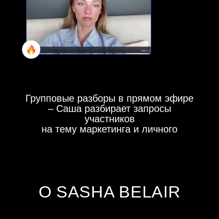
Программа не является
психологическим инструментом. Если
вы чувствуете, что вам нужна
психологическая помощь,
рекомендуем обратиться к
специалисту.
КОНТАКТЫ
МЕНЕДЖЕРОВ AB.MONEY