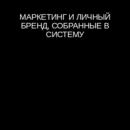
И ПЕРСОНАЛЬНЫЙ AI-АГЕНТ, КОТОРЫЙ
ЗНАЕТ ВАШИ КЛЮЧЕВЫЕ СМЫСЛЫ,
ПОМОГАЕТ ГЕНЕРИРОВАТЬ
ИНФОПОВОДЫ И
ТРАНСФОРМИРОВАТЬ ИХ В РАЗНЫЕ
ФОРМАТЫ КОНТЕНТА
AI-РАСПАКОВКА:
Вы собираете свой бренд прямо
в приложении AB.MONEY: