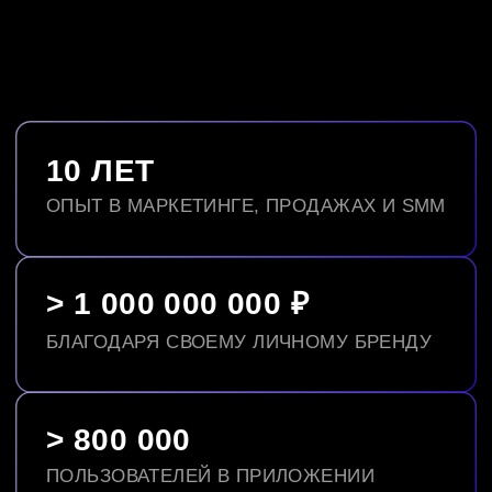
SASHA BELAIRㅤㅤ
TIKTOK
AB.MONEYㅤㅤ
SASHA BELAIRㅤㅤ
TELEGRAM
AB.FAMILYㅤㅤ
ПОЛЬЗОВАТЕЛЬСКОЕ СОГЛАШЕНИЕ
ПОЛИТИКА ОБРАБОТКИ ПЕРСОНАЛЬНЫХ ДАННЫХ
СОГЛАСИЕ НА ОБРАБОТКУ ПЕРСОНАЛЬНЫХ ДАННЫХ
СОГЛАСИЕ НА ПОЛУЧЕНИЕ РЕКЛАМНОЙ
И ИНФОРМАЦИОННОЙ РАССЫЛКИ
ООО «АБ.БРЕНД»
ОГРН 1227700165824
Г. МОСКВА
AB.MONEY 2026 © ВСЕ ПРАВА
ЗАЩИЩЕНЫ