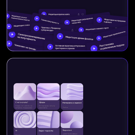
Групповые разборы в прямом эфире
– Саша разбирает запросы
участников
на тему маркетинга и личного
бренда
в прямом эфире.
О SASHA BELAIR