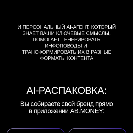
Ваш архетип
Главные
и сильные
смыслы
стороны
и миссию
Готовые
сценарии
Около 100 идей
и рекомендации
и сюжетов из вашей
по форматам
собственной жизни
съемки
Отвечаете голосом,
AI-распаковщик ведет
вас
по вопросам, которые
выводят на инсайты