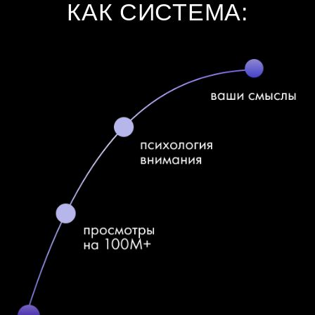
3 эфира с разборами
с SASHA BELAIR
12 видео-подкастов
по маркетингу и личному бренду