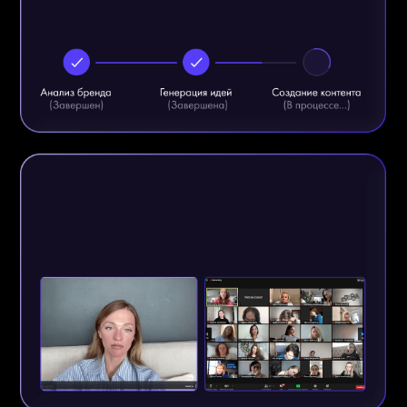
участников с SASHA
BELAIR
Длительность и доступ
даты программы: 6 августа - 27 августа
доступ к программе в приложении - 1 год
доступ к AI-распаковке до завершения
программы
доступ к медитациям - бессрочно