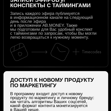
МАРКЕТИНГ БЕЗУМНО ИЗМЕНИЛСЯ.
МНОГИЕ ДО СИХ ПОР РАБОТАЮТ
ПО СХЕМАМ ПЯТИЛЕТНЕЙ
ДАВНОСТИ — СТАРЫЕ СМЫСЛЫ,
СТАРЫЕ СЛОВА. Я РЕАЛЬНО
В ИСКРЕННЕМ ИССЛЕДОВАНИИ
И ИНТЕРЕСЕ СЕЙЧАС
SASHA BELAIR
ЧТО МЫ РАЗБЕРЕМ В ФОКУС-
ГРУППЕ:
Все три недели посвящены маркетингу
и личному бренду. На эфирах будут
выбираться запросы нескольких
участников фокус-группы, и на их
примере будут разобраны темы:
трафик, аналитика, личный бренд
и другие
SASHA BELAIR