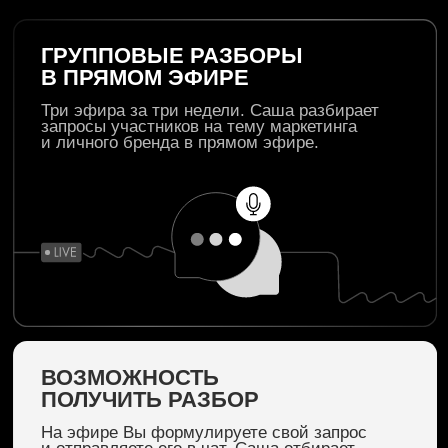
и в приложении AB.MONEY. Также
мы подготовим для Вас удобный конспект
с таймингами по запросам, чтобы Вы могли
легко возвращаться к нужному моменту.
ДОСТУП К НОВОМУ ПРОДУКТУ
ПО МАРКЕТИНГУ
В программу входит доступ к новому
продукту по маркетингу и личному бренду:
как читать алгоритмы Ваших соцсетей,
какой формат контента монетизируется
в Вашей нише,
как продавать через вдохновение клиента
и собирать личный бренд с нуля.
Продукт стартует в июне 2026 года.
ЧТО ЕЩЕ ВХОДИТ