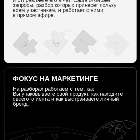
В ПРОГРАММУ
РАННИЙ ДОСТУП К AI-ФАЙЛУ
ПО МАРКЕТИНГУ
Это база знаний для нейросетей, которую
Вы загружаете в любую нейросеть, и она
начинает работать над Вашим маркетингом,
продвижением и поведением в соцсетях,
опираясь на подход Саши. На фокус-группе
у Вас будет возможность вместе с Сашей
пробовать AI-файл в работе, тестировать
его на своих задачах и докручивать под
Ваш контекст.
ПАКЕТ ФОКУС-ГРУППЫ
В ПРИЛОЖЕНИИ AB.MONEY
Все материалы фокус-группы собраны
в отдельном пакете в приложении AB.MONEY:
записи эфиров, конспекты с таймингами и 13
медитаций по маркетингу. Доступ
к материалам — 1 год.