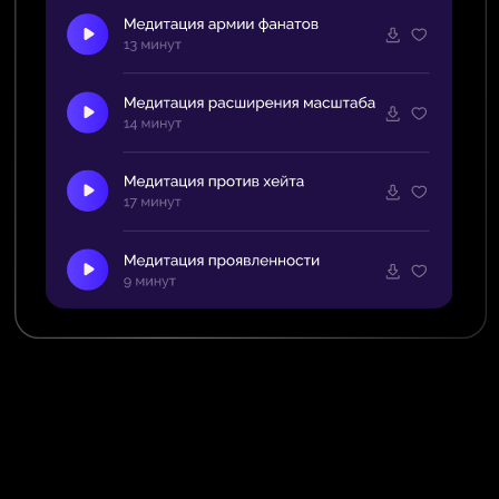
ИНФОРМАЦИОННЫЙ КАНАЛ
И ЗАКРЫТЫЙ ЧАТ
С УЧАСТНИКАМИ ФОКУС-
ГРУППЫ
В информационном канале публикуются
анонсы эфиров, записи и все материалы
программы.
В закрытом чате Вы общаетесь с другими
участниками, делитесь результатами
и вдохновляетесь друг другом.
ЗАПИСИ ЭФИРОВ И
КОНСПЕКТЫ С ТАЙМИНГАМИ
Запись каждого эфира публикуется
в информационном канале на следующий
день после эфира