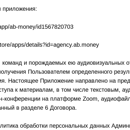
 приложения:
z/app/ab-money/id1567820703
store/apps/details?id=agency.ab.money
, команд и порождаемых ею аудиовизуальных о
олучения Пользователем определенного резуль
ия. Настоящее Приложение направлено на пре
тупа к материалам, в том числе текстовым, ау
н-конференции на платформе Zoom, аудиофай
анный в разделе 6 Договора.
олитика обработки персональных данных Админ