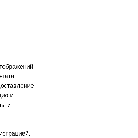
тображений,
тата,
доставление
дио и
лы и
истрацией,