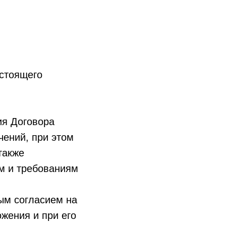
астоящего
ия Договора
чений, при этом
также
ям и требованиям
ым согласием на
жения и при его