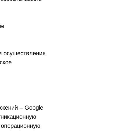
ем
м осуществления
ское
ожений – Google
уникационную
 операционную