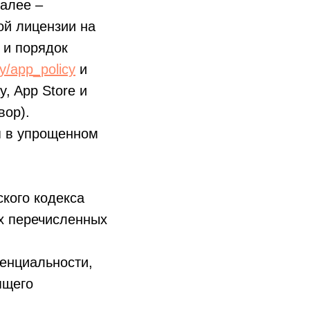
алее –
ой лицензии на
 и порядок
y/app_policy
и
, App Store и
вор).
я в упрощенном
кого кодекса
х перечисленных
енциальности,
ящего