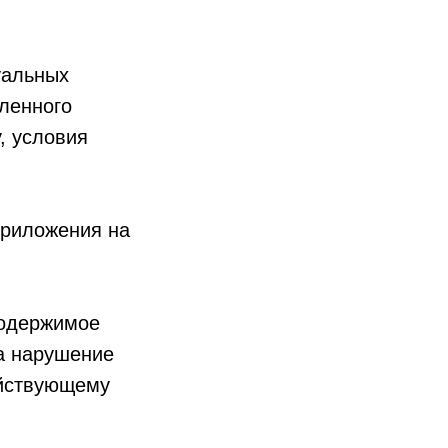
уальных
ленного
, условия
Приложения на
содержимое
за нарушение
ействующему