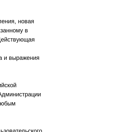
ления, новая
азанному в
 Действующая
ва и выражения
ийской
Администрации
 любым
льзовательского