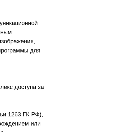
уникационной
сным
изображения,
 программы для
лекс доступа за
ьи 1263 ГК РФ),
овождением или