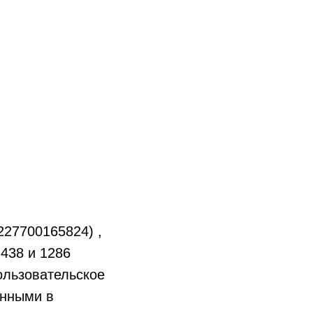
27700165824) ,
438 и 1286
ользовательское
енными в