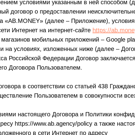
ением условиями указанным в ней способом (д
ный договор о предоставлении неисключительн
та «AB.MONEY» (далее – Приложение), условия
сети Интернет на интернет-сайте
https://ab.mone
 магазинов мобильных приложений – Google play
 на условиях, изложенных ниже (далее – Дого
екса Российской Федерации Договор заключаетс
его Договора Пользователем.
овора в соответствии со статьей 438 Гражданс
ществление Пользователем в совокупности все
виями настоящего Договора и Политики конфид
есу https://www.ab.agency/policy а также насто
оложенного в сети Интернет по адресу