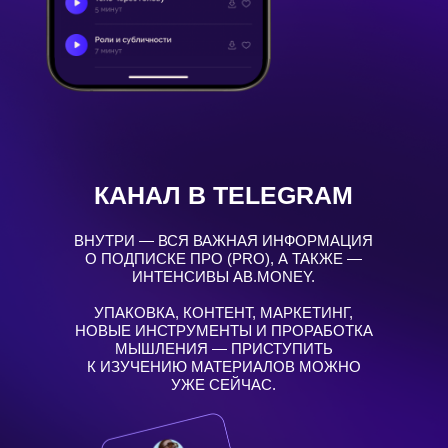
ОФОРМИТЬ ПОДПИСКУ
ОФИЦИАЛЬНЫЙ
БОТ AB.MONEY
Остерегайтесь мошенников!
Прежде чем оплачивать подписку
через бот в Telegram, сравните ник
бота с нашим официальным
ботом.