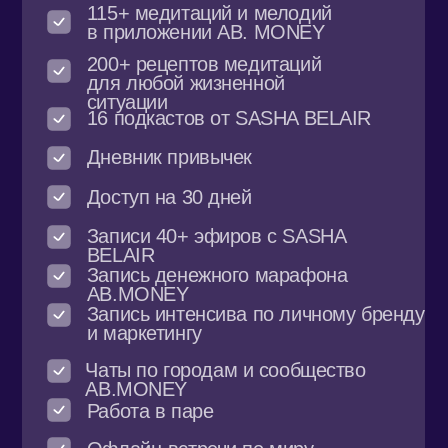
Подписка ПРО на год
115+ медитаций и мелодий
в приложении AB. MONEY
200+ рецептов медитаций
для любой жизненной
ситуации
16 подкастов от SASHA BELAIR
Дневник привычек в приложении
Доступ на 365 дней
Записи 40+ эфиров с SASHA
BELAIR
Запись денежного марафона
AB.MONEY
Запись интенсива по
личному бренду и
маркетингу
Чаты по городам и сообщество
AB.MONEY
Работа в паре
Офлайн-встречи по миру
111 111 ₽ / 365 дней