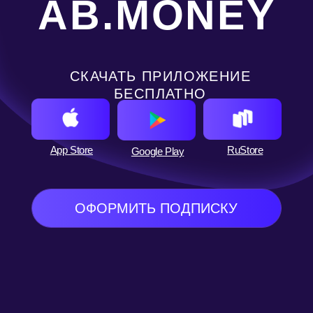
App Store
RuStore
Google Play
ОФОРМИТЬ ПОДПИСКУ
ПОДПИСКА AB.MONEY
115+
Откройте больше медитаций!
МЕДИТАЦИЙ
Подписка ЛАЙТ
1 авторская медитация месяца*
Информационный бот в