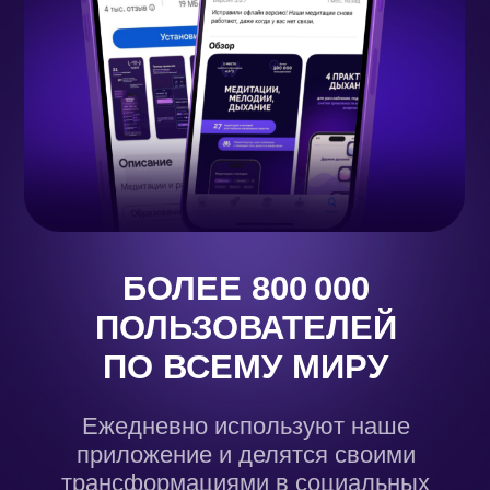
AB.FAMILYㅤㅤ
ООО «АБ.БРЕНД»
ПОЛЬЗОВАТЕЛЬСКОЕ
ОГРН 1227700165824
СОГЛАШЕНИЕ
Г.МОСКВА
ПОЛИТИКА ОБРАБОТКИ
ПЕРСОНАЛЬНЫХ
ДАННЫХ
СОГЛАСИЕ НА ПОЛУЧЕНИЕ РЕКЛАМНОЙ И
ИНФОРМАЦИОННОЙ РАССЫЛКИ
СОГЛАСИЕ НА ОБРАБОТКУ ПЕРСОНАЛЬНЫХ ДАННЫХ
ИНФОРМАЦИЯ ДЛЯ РАСКРЫТИЯ
AB.MONEY 2026 © ВСЕ ПРАВА
ЗАЩИЩЕНЫ