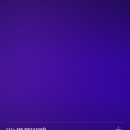
РЕЦЕПТЫ МЕДИТАЦИЙ
В любой жизненной ситуации —
включайте медитации!
Мы подготовили более 200 рецептов
на все случаи жизни: от улучшения
состояния до роста дохода
115+ МЕДИТАЦИЙ