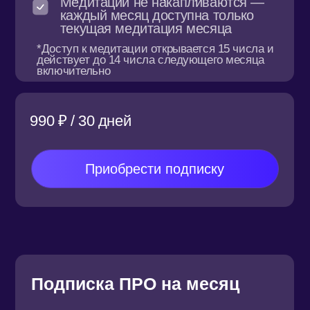
ситуации
16 подкастов от SASHA BELAIR
Дневник привычек
Доступ на 30 дней
Записи 40+ эфиров с SASHA
BELAIR
Запись денежного марафона
AB.MONEY
Запись интенсива по личному бренду
и маркетингу
Чаты по городам и сообщество
AB.MONEY
Работа в паре
Офлайн-встречи по миру
33 333 ₽ / 30 дней
ПРЕДЗАПИСЬ