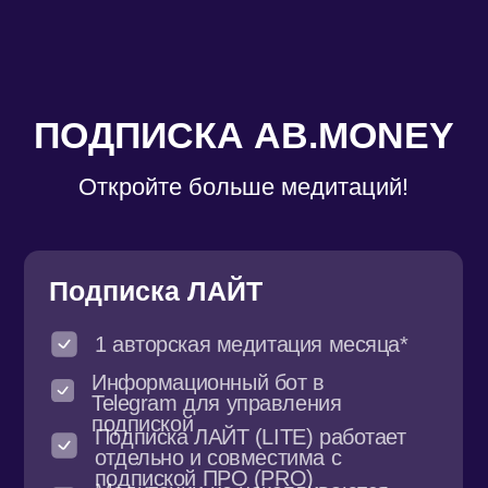
Telegram для управления
подпиской
Подписка ЛАЙТ (LITE) работает
отдельно и совместима с
подпиской ПРО (PRO)
Медитации не накапливаются —
каждый месяц доступна только
текущая медитация месяца
*Доступ к медитации открывается 15 числа и
действует до 14 числа следующего месяца
включительно
990 ₽ / 30 дней
Приобрести подписку
Подписка ПРО на месяц
115+ медитаций и мелодий
в приложении AB. MONEY
200+ рецептов медитаций
для любой жизненной